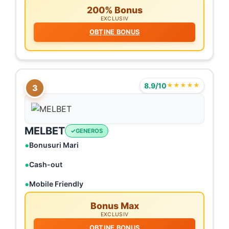
200% Bonus
EXCLUSIV
OBȚINE BONUS
8.9/10
★★★★★
3
MELBET
GENEROS
Bonusuri Mari
Cash-out
Mobile Friendly
Bonus Max
EXCLUSIV
OBȚINE BONUS