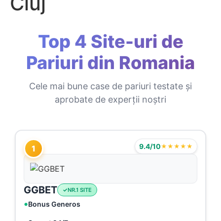
Cluj
Top 4 Site-uri de
Pariuri din Romania
Cele mai bune case de pariuri testate și
aprobate de experții noștri
9.4/10
★★★★★
1
GGBET
NR.1 SITE
Bonus Generos