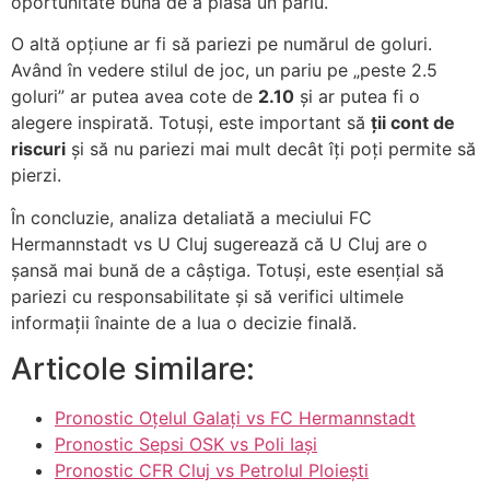
oportunitate bună de a plasa un pariu.
O altă opțiune ar fi să pariezi pe numărul de goluri.
Având în vedere stilul de joc, un pariu pe „peste 2.5
goluri” ar putea avea cote de
2.10
și ar putea fi o
alegere inspirată. Totuși, este important să
ții cont de
riscuri
și să nu pariezi mai mult decât îți poți permite să
pierzi.
În concluzie, analiza detaliată a meciului FC
Hermannstadt vs U Cluj sugerează că U Cluj are o
șansă mai bună de a câștiga. Totuși, este esențial să
pariezi cu responsabilitate și să verifici ultimele
informații înainte de a lua o decizie finală.
Articole similare:
Pronostic Oțelul Galați vs FC Hermannstadt
Pronostic Sepsi OSK vs Poli Iași
Pronostic CFR Cluj vs Petrolul Ploiești