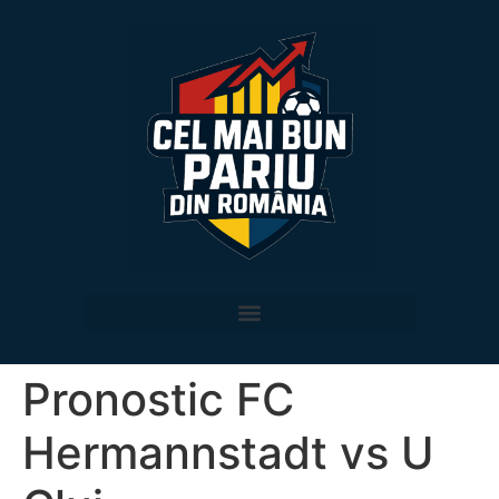
Pronostic FC
Hermannstadt vs U