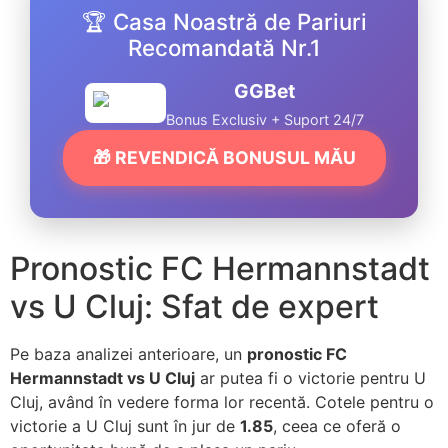
🏆 Casa Noastră de Pariuri
Recomandată Nr.1
GGBet
Bonus Exclusiv + Suport 24/7
🎁 REVENDICĂ BONUSUL MĂU
Pronostic FC Hermannstadt
vs U Cluj: Sfat de expert
Pe baza analizei anterioare, un
pronostic FC
Hermannstadt vs U Cluj
ar putea fi o victorie pentru U
Cluj, având în vedere forma lor recentă. Cotele pentru o
victorie a U Cluj sunt în jur de
1.85
, ceea ce oferă o