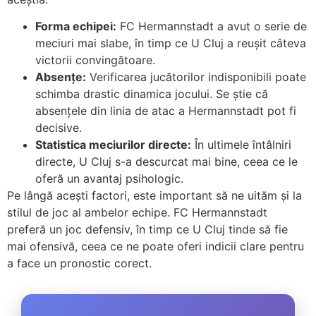
Forma echipei:
FC Hermannstadt a avut o serie de
meciuri mai slabe, în timp ce U Cluj a reușit câteva
victorii convingătoare.
Absențe:
Verificarea jucătorilor indisponibili poate
schimba drastic dinamica jocului. Se știe că
absențele din linia de atac a Hermannstadt pot fi
decisive.
Statistica meciurilor directe:
În ultimele întâlniri
directe, U Cluj s-a descurcat mai bine, ceea ce le
oferă un avantaj psihologic.
Pe lângă acești factori, este important să ne uităm și la
stilul de joc al ambelor echipe. FC Hermannstadt
preferă un joc defensiv, în timp ce U Cluj tinde să fie
mai ofensivă, ceea ce ne poate oferi indicii clare pentru
a face un pronostic corect.