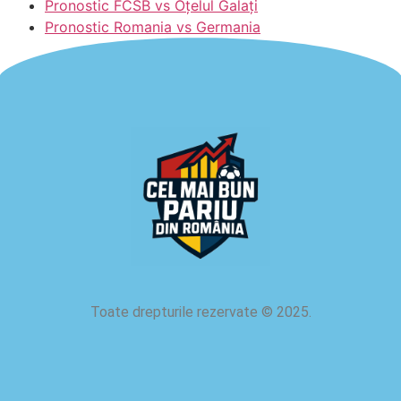
Pronostic FCSB vs Oțelul Galați
Pronostic Romania vs Germania
Toate drepturile rezervate
©
2025.