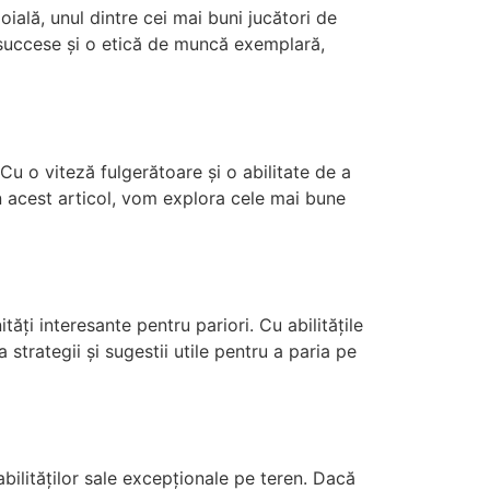
ială, unul dintre cei mai buni jucători de
de succese și o etică de muncă exemplară,
 Cu o viteză fulgerătoare și o abilitate de a
În acest articol, vom explora cele mai bune
ăți interesante pentru pariori. Cu abilitățile
 strategii și sugestii utile pentru a paria pe
abilităților sale excepționale pe teren. Dacă