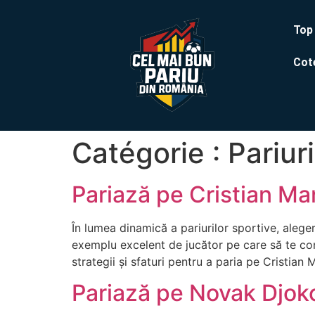
Top 
Cot
Catégorie :
Pariuri
Pariază pe Cristian M
În lumea dinamică a pariurilor sportive, aleger
exemplu excelent de jucător pe care să te con
strategii și sfaturi pentru a paria pe Cristian 
Pariază pe Novak Djok