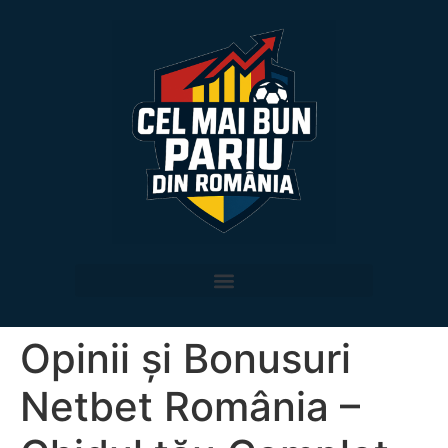
Opinii și Bonusuri
Netbet România –