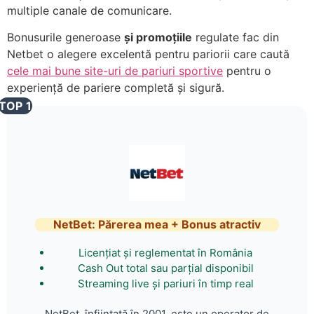
multiple canale de comunicare.
Bonusurile generoase
și promoțiile
regulate fac din
Netbet o alegere excelentă pentru pariorii care caută
cele mai bune site-uri de pariuri sportive
pentru o
experiență de pariere completă și sigură.
TOP 1
NetBet: Părerea mea + Bonus atractiv
Licențiat și reglementat în România
Cash Out total sau parțial disponibil
Streaming live și pariuri în timp real
NetBet, înființată în 2001, este un operator de