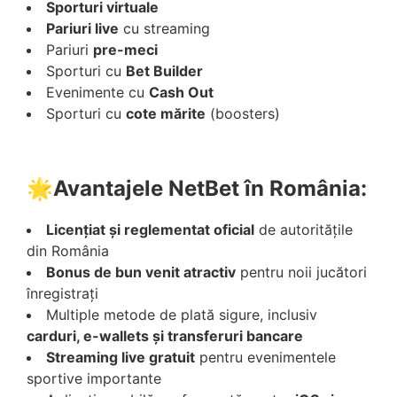
Sporturi virtuale
Pariuri live
cu streaming
Pariuri
pre-meci
Sporturi cu
Bet Builder
Evenimente cu
Cash Out
Sporturi cu
cote mărite
(boosters)
🌟
Avantajele NetBet în România:
Licențiat și reglementat oficial
de autoritățile
din România
Bonus de bun venit atractiv
pentru noii jucători
înregistrați
Multiple metode de plată sigure, inclusiv
carduri, e-wallets și transferuri bancare
Streaming live gratuit
pentru evenimentele
sportive importante