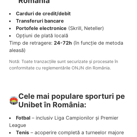
România
Carduri de credit/debit
Transferuri bancare
Portofele electronice
(Skrill, Neteller)
Opțiuni de plată locală
Timp de retragere:
24-72h
(în funcție de metoda
aleasă)
Notă: Toate tranzacțiile sunt securizate și procesate în
conformitate cu reglementările ONJN din România.
Cele mai populare sporturi pe
🏟️
Unibet în România:
Fotbal
– inclusiv Liga Campionilor și Premier
League
Tenis
– acoperire completă a turneelor majore