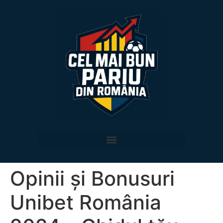
Opinii și Bonusuri
Unibet România