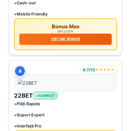
Cash-out
Mobile Friendly
Bonus Max
EXCLUSIV
OBȚINE BONUS
8.7/10
★★★★★
4
22BET
COMPLET
Plăți Rapide
Suport Expert
Interfață Pro