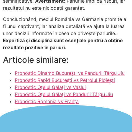
semnificative.
Avertisment:
Pariurile implică riscuri, iar
rezultatul nu este niciodată garantat.
Concluzionând, meciul România vs Germania promite a
fi unul captivant, iar analiza detaliată va ajuta la luarea
unor decizii informate în ceea ce privește pariurile.
Expertiza și disciplina sunt esențiale pentru a obține
rezultate pozitive în pariuri.
Articole similare:
Pronostic Dinamo București vs Pandurii Târgu Jiu
Pronostic Rapid București vs Petrolul Ploiești
Pronostic Oțelul Galați vs Vaslui
Pronostic Oțelul Galați vs Pandurii Târgu Jiu
Pronostic Romania vs Franța