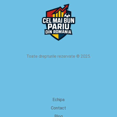
Toate drepturile rezervate
©
2025.
despre noi
Echipa
Contact
Blog