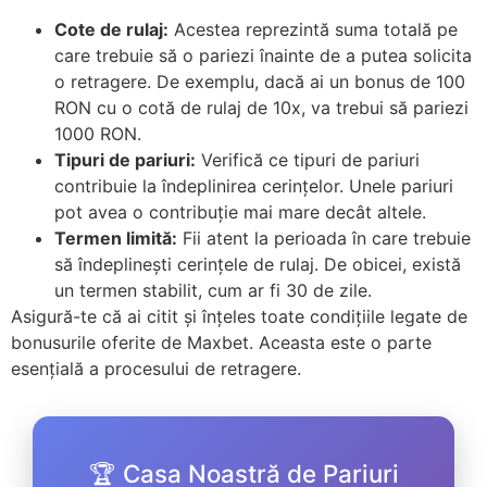
Cote de rulaj:
Acestea reprezintă suma totală pe
care trebuie să o pariezi înainte de a putea solicita
o retragere. De exemplu, dacă ai un bonus de 100
RON cu o cotă de rulaj de 10x, va trebui să pariezi
1000 RON.
Tipuri de pariuri:
Verifică ce tipuri de pariuri
contribuie la îndeplinirea cerințelor. Unele pariuri
pot avea o contribuție mai mare decât altele.
Termen limită:
Fii atent la perioada în care trebuie
să îndeplinești cerințele de rulaj. De obicei, există
un termen stabilit, cum ar fi 30 de zile.
Asigură-te că ai citit și înțeles toate condițiile legate de
bonusurile oferite de Maxbet. Aceasta este o parte
esențială a procesului de retragere.
🏆 Casa Noastră de Pariuri