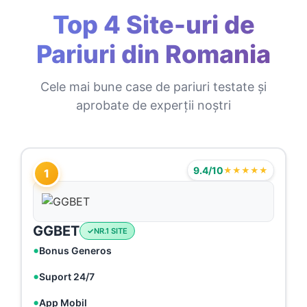
Top 4 Site-uri de
Pariuri din Romania
Cele mai bune case de pariuri testate și
aprobate de experții noștri
9.4/10
★★★★★
1
GGBET
NR.1 SITE
Bonus Generos
Suport 24/7
App Mobil