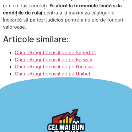
urmezi pașii corecți.
Fii atent la termenele limită și la
condițiile de rulaj
pentru a-ți maximiza câștigurile.
Încearcă să pariezi judicios pentru a nu pierde fonduri
valoroase.
Articole similare:
Cum retragi bonusul de pe Superbet
Cum retragi bonusul de pe Betway
Cum retragi bonusul de pe Fortuna
Cum retragi bonusul de pe Unibet