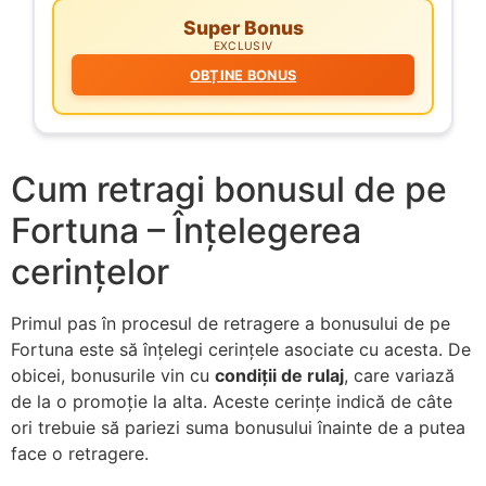
Super Bonus
EXCLUSIV
OBȚINE BONUS
Cum retragi bonusul de pe
Fortuna – Înțelegerea
cerințelor
Primul pas în procesul de retragere a bonusului de pe
Fortuna este să înțelegi cerințele asociate cu acesta. De
obicei, bonusurile vin cu
condiții de rulaj
, care variază
de la o promoție la alta. Aceste cerințe indică de câte
ori trebuie să pariezi suma bonusului înainte de a putea
face o retragere.