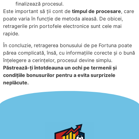
finalizează procesul.
Este important să ții cont de
timpul de procesare
, care
poate varia în funcție de metoda aleasă. De obicei,
retragerile prin portofele electronice sunt cele mai
rapide.
În concluzie, retragerea bonusului de pe Fortuna poate
părea complicată, însă, cu informațiile corecte și o bună
înțelegere a cerințelor, procesul devine simplu.
Păstrează-ți întotdeauna un ochi pe termenii și
condițiile bonusurilor pentru a evita surprizele
neplăcute.