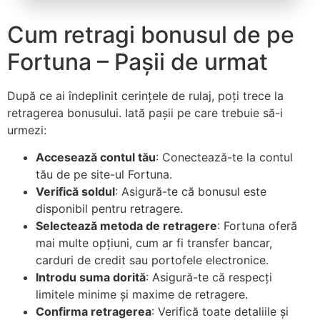
Cum retragi bonusul de pe
Fortuna – Pașii de urmat
După ce ai îndeplinit cerințele de rulaj, poți trece la
retragerea bonusului. Iată pașii pe care trebuie să-i
urmezi:
Accesează contul tău
: Conectează-te la contul
tău de pe site-ul Fortuna.
Verifică soldul
: Asigură-te că bonusul este
disponibil pentru retragere.
Selectează metoda de retragere
: Fortuna oferă
mai multe opțiuni, cum ar fi transfer bancar,
carduri de credit sau portofele electronice.
Introdu suma dorită
: Asigură-te că respecți
limitele minime și maxime de retragere.
Confirma retragerea
: Verifică toate detaliile și