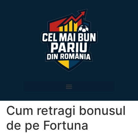
Cum retragi bonusul
de pe Fortuna