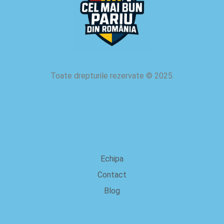
Toate drepturile rezervate
©
2025.
despre noi
Echipa
Contact
Blog