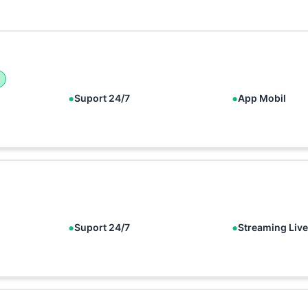
Suport 24/7
App Mobil
Suport 24/7
Streaming Liv