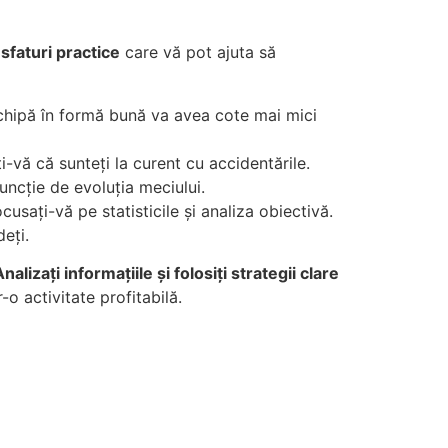
a
sfaturi practice
care vă pot ajuta să
chipă în formă bună va avea cote mai mici
i-vă că sunteți la curent cu accidentările.
uncție de evoluția meciului.
cusați-vă pe statisticile și analiza obiectivă.
eți.
nalizați informațiile și folosiți strategii clare
o activitate profitabilă.