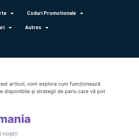
rte
Coduri Promotionale
ri
Autres
n acest articol, vom explora cum funcționează
 disponibile și strategii de pariu care vă pot
omania
 noștri