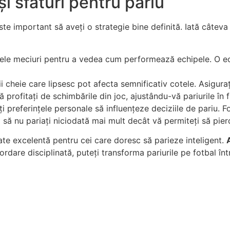
și sfaturi pentru pariu
ste important să aveți o strategie bine definită. Iată câtev
mele meciuri pentru a vedea cum performează echipele. O e
i cheie care lipsesc pot afecta semnificativ cotele. Asiguraț
profitați de schimbările din joc, ajustându-vă pariurile în f
i preferințele personale să influențeze deciziile de pariu. Fo
 să nu pariați niciodată mai mult decât vă permiteți să pierd
tate excelentă pentru cei care doresc să parieze inteligent.
A
are disciplinată, puteți transforma pariurile pe fotbal într-