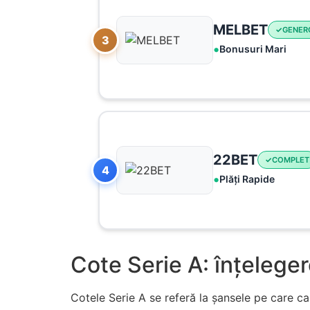
MELBET
GENER
3
Bonusuri Mari
22BET
COMPLET
4
Plăți Rapide
Cote Serie A: înțeleger
Cotele Serie A se referă la șansele pe care ca