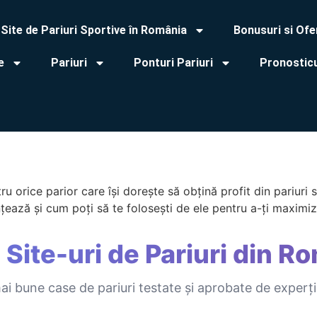
Site de Pariuri Sportive în România
Bonusuri si Ofe
e
Pariuri
Ponturi Pariuri
Pronosticu
ru orice parior care își dorește să obțină profit din pariuri
nțează și cum poți să te folosești de ele pentru a-ți maximi
 Site-uri de Pariuri din R
ai bune case de pariuri testate și aprobate de experții