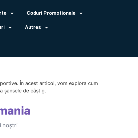
rte
Coduri Promotionale
ri
Autres
 sportive. În acest articol, vom explora cum
za șansele de câștig.
omania
 noștri