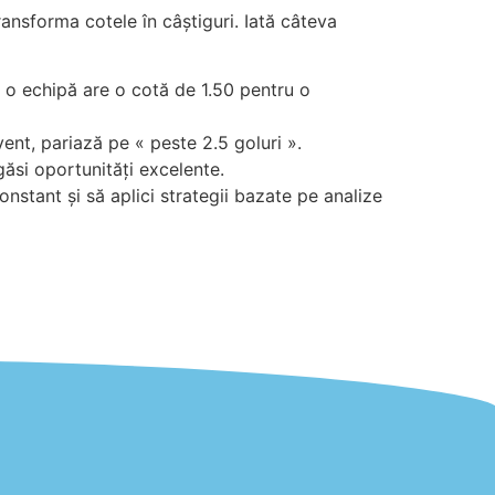
ransforma cotele în câștiguri. Iată câteva
 o echipă are o cotă de 1.50 pentru o
nt, pariază pe « peste 2.5 goluri ».
găsi oportunități excelente.
onstant și să aplici strategii bazate pe analize