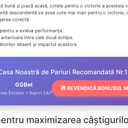
ă bună și joacă acasă, cotele pentru o victorie a acesteia v
pantă descendentă va avea cote mai mari pentru o victorie,
gerea corectă.
 pentru a evalua performanța.
anterioare între cele două echipe.
cătorilor absent și impactul acestora.
Casa Noastră de Pariuri Recomandată Nr.1
GGBet
🎁 REVENDICĂ BONUSUL 
nus Exclusiv + Suport 24/7
pentru maximizarea câștiguril