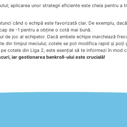
tul; aplicarea unor strategii eficiente este cheia pentru a t
atunci când o echipă este favorizată clar. De exemplu, dacă
dicap de -1 pentru a obține o cotă mai bună.
ul de joc al echipelor. Dacă ambele echipe marchează frecve
ile din timpul meciului; cotele se pot modifica rapid și poți 
 pe cotele din Liga 2, este esențial să te informezi în mod c
scuri, iar gestionarea bankroll-ului este crucială!