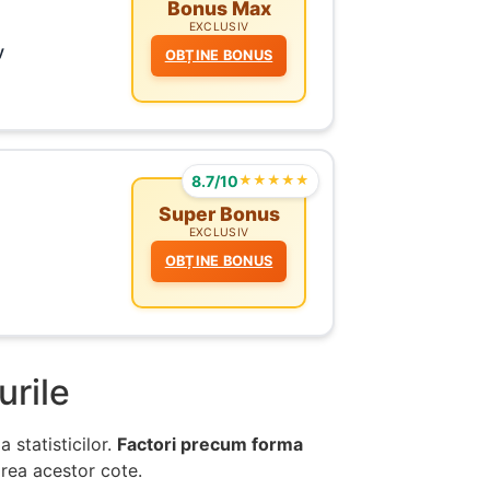
Bonus Max
EXCLUSIV
y
OBȚINE BONUS
8.7/10
★★★★★
Super Bonus
EXCLUSIV
OBȚINE BONUS
urile
a statisticilor.
Factori precum forma
narea acestor cote.