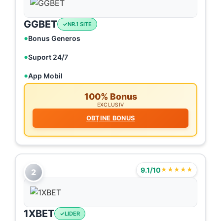
GGBET
NR.1 SITE
Bonus Generos
Suport 24/7
App Mobil
100% Bonus
EXCLUSIV
OBȚINE BONUS
9.1/10
★★★★★
2
1XBET
LIDER