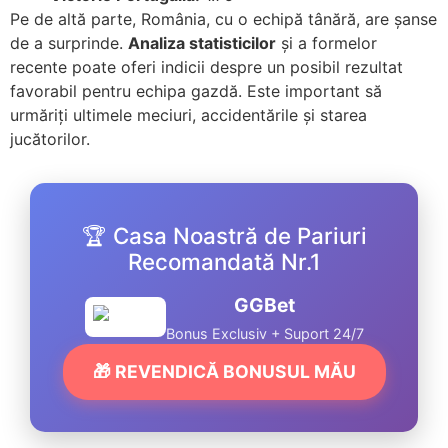
Pe de altă parte, România, cu o echipă tânără, are șanse
de a surprinde.
Analiza statisticilor
și a formelor
recente poate oferi indicii despre un posibil rezultat
favorabil pentru echipa gazdă. Este important să
urmăriți ultimele meciuri, accidentările și starea
jucătorilor.
🏆 Casa Noastră de Pariuri
Recomandată Nr.1
GGBet
Bonus Exclusiv + Suport 24/7
🎁 REVENDICĂ BONUSUL MĂU