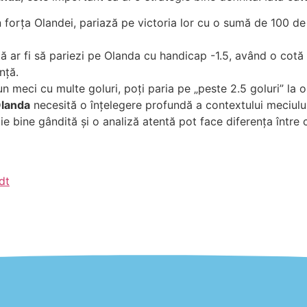
 forța Olandei, pariază pe victoria lor cu o sumă de 100 de 
ă ar fi să pariezi pe Olanda cu handicap -1.5, având o cot
nță.
n meci cu multe goluri, poți paria pe „peste 2.5 goluri” la o
Olanda
necesită o înțelegere profundă a contextului meciului
gie bine gândită și o analiză atentă pot face diferența între c
dt