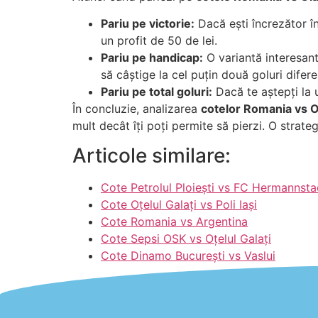
Pariu pe victorie:
Dacă ești încrezător în
un profit de 50 de lei.
Pariu pe handicap:
O variantă interesant
să câștige la cel puțin două goluri difere
Pariu pe total goluri:
Dacă te aștepți la u
În concluzie, analizarea
cotelor Romania vs 
mult decât îți poți permite să pierzi. O strate
Articole similare:
Cote Petrolul Ploiești vs FC Hermannsta
Cote Oțelul Galați vs Poli Iași
Cote Romania vs Argentina
Cote Sepsi OSK vs Oțelul Galați
Cote Dinamo București vs Vaslui