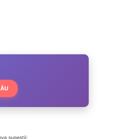
MĂU
eva sugestii: