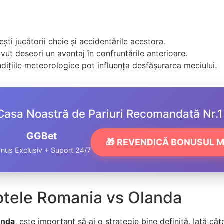
ști jucătorii cheie și accidentările acestora.
avut deseori un avantaj în confruntările anterioare.
ondițiile meteorologice pot influența desfășurarea meciului.
Casa Noastră de Pariuri Recomandată Nr.1
GGBet
🎁 REVENDICĂ BONUSUL 
nus Exclusiv + Suport 24/7
cotele Romania vs Olanda
anda
, este important să ai o strategie bine definită. Iată cât