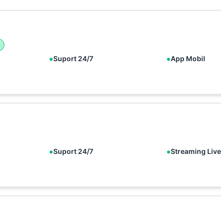
Suport 24/7
App Mobil
Suport 24/7
Streaming Liv