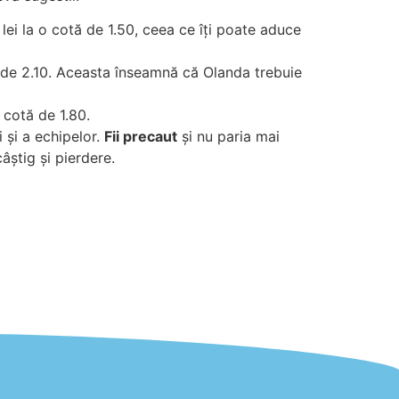
lei la o cotă de 1.50, ceea ce îți poate aduce
ă de 2.10. Aceasta înseamnă că Olanda trebuie
 cotă de 1.80.
 și a echipelor.
Fii precaut
și nu paria mai
âștig și pierdere.