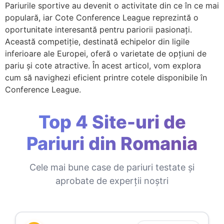
Pariurile sportive au devenit o activitate din ce în ce mai
populară, iar Cote Conference League reprezintă o
oportunitate interesantă pentru pariorii pasionați.
Această competiție, destinată echipelor din ligile
inferioare ale Europei, oferă o varietate de opțiuni de
pariu și cote atractive. În acest articol, vom explora
cum să navighezi eficient printre cotele disponibile în
Conference League.
Top 4 Site-uri de
Pariuri din Romania
Cele mai bune case de pariuri testate și
aprobate de experții noștri