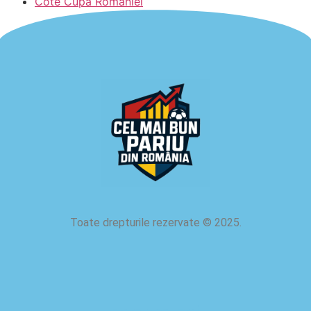
Cote Cupa României
Toate drepturile rezervate
©
2025.