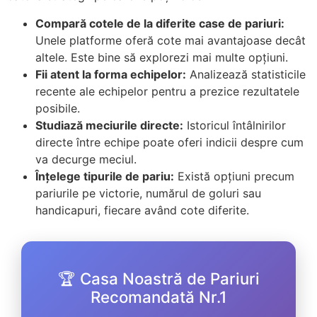
Compară cotele de la diferite case de pariuri:
Unele platforme oferă cote mai avantajoase decât
altele. Este bine să explorezi mai multe opțiuni.
Fii atent la forma echipelor:
Analizează statisticile
recente ale echipelor pentru a prezice rezultatele
posibile.
Studiază meciurile directe:
Istoricul întâlnirilor
directe între echipe poate oferi indicii despre cum
va decurge meciul.
Înțelege tipurile de pariu:
Există opțiuni precum
pariurile pe victorie, numărul de goluri sau
handicapuri, fiecare având cote diferite.
🏆 Casa Noastră de Pariuri
Recomandată Nr.1