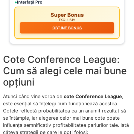
Interfață Pro
Super Bonus
EXCLUSIV
OBȚINE BONUS
Cote Conference League:
Cum să alegi cele mai bune
opțiuni
Atunci când vine vorba de
cote Conference League
,
este esențial să înțelegi cum funcționează acestea.
Cotele reflectă probabilitatea ca un anumit rezultat să
se întâmple, iar alegerea celor mai bune cote poate
influența semnificativ profitabilitatea pariurilor tale. Iată
câteva strategii pe care le poți folosi: