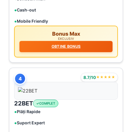
Cash-out
Mobile Friendly
Bonus Max
EXCLUSIV
OBȚINE BONUS
8.7/10
★★★★★
4
22BET
COMPLET
Plăți Rapide
Suport Expert