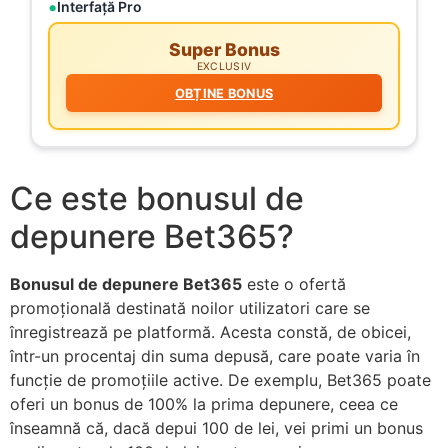
Interfață Pro
Super Bonus
EXCLUSIV
OBȚINE BONUS
Ce este bonusul de
depunere Bet365?
Bonusul de depunere Bet365
este o ofertă
promoțională destinată noilor utilizatori care se
înregistrează pe platformă. Acesta constă, de obicei,
într-un procentaj din suma depusă, care poate varia în
funcție de promoțiile active. De exemplu, Bet365 poate
oferi un bonus de 100% la prima depunere, ceea ce
înseamnă că, dacă depui 100 de lei, vei primi un bonus