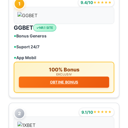
9.4/10
★★★★★
1
GGBET
NR.1 SITE
Bonus Generos
Suport 24/7
App Mobil
100% Bonus
EXCLUSIV
OBȚINE BONUS
9.1/10
★★★★★
2