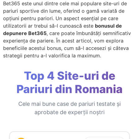
Bet365 este unul dintre cele mai populare site-uri de
pariuri sportive din lume, oferind o gamă variată de
opțiuni pentru pariori. Un aspect esențial pe care
utilizatorii ar trebui să-l cunoască este
bonusul de
depunere Bet365
, care poate îmbunătăți semnificativ
experiența de pariere. În acest articol, vom explora
beneficiile acestui bonus, cum să-l accesezi și câteva
strategii pentru a-l valorifica la maximum.
Top 4 Site-uri de
Pariuri din Romania
Cele mai bune case de pariuri testate și
aprobate de experții noștri