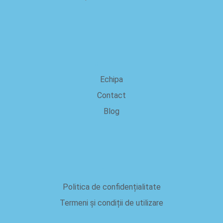
despre noi
Echipa
Contact
Blog
Juridic
Politica de confidențialitate
Termeni și condiții de utilizare