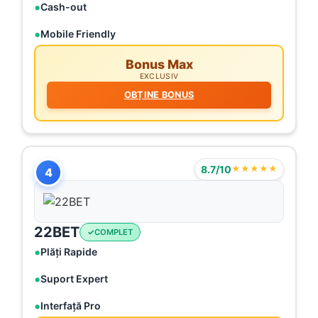
Cash-out
Mobile Friendly
Bonus Max
EXCLUSIV
OBȚINE BONUS
8.7/10
★★★★★
4
22BET
COMPLET
Plăți Rapide
Suport Expert
Interfață Pro