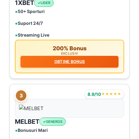
1XBET
LIDER
50+ Sporturi
Suport 24/7
Streaming Live
200% Bonus
EXCLUSIV
OBȚINE BONUS
8.9/10
★★★★★
3
MELBET
GENEROS
Bonusuri Mari