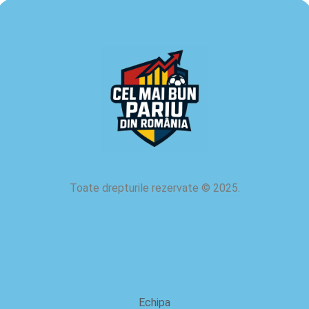
Toate drepturile rezervate
©
2025.
despre noi
Echipa