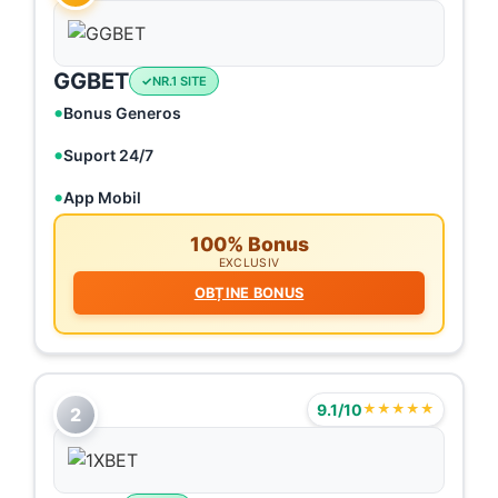
GGBET
NR.1 SITE
Bonus Generos
Suport 24/7
App Mobil
100% Bonus
EXCLUSIV
OBȚINE BONUS
9.1/10
★★★★★
2