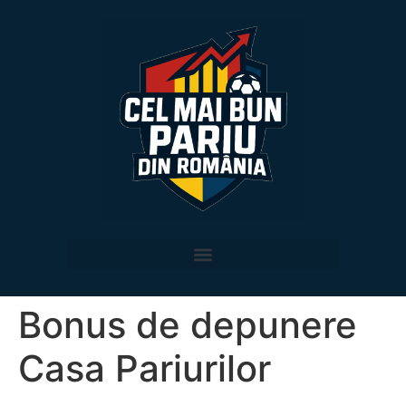
Bonus de depunere
Casa Pariurilor