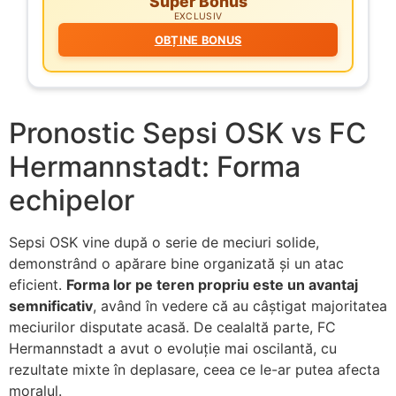
Super Bonus
EXCLUSIV
OBȚINE BONUS
Pronostic Sepsi OSK vs FC
Hermannstadt: Forma
echipelor
Sepsi OSK vine după o serie de meciuri solide,
demonstrând o apărare bine organizată și un atac
eficient.
Forma lor pe teren propriu este un avantaj
semnificativ
, având în vedere că au câștigat majoritatea
meciurilor disputate acasă. De cealaltă parte, FC
Hermannstadt a avut o evoluție mai oscilantă, cu
rezultate mixte în deplasare, ceea ce le-ar putea afecta
moralul.