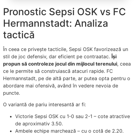
Pronostic Sepsi OSK vs FC
Hermannstadt: Analiza
tactică
În ceea ce privește tacticile, Sepsi OSK favorizează un
stil de joc defensiv, dar eficient pe contraatac.
Își
propun să controleze jocul din mijlocul terenului
, ceea
ce le permite să construiască atacuri rapide. FC
Hermannstadt, pe de altă parte, ar putea opta pentru o
abordare mai ofensivă, având în vedere nevoia de
puncte.
O variantă de pariu interesantă ar fi:
Victorie Sepsi OSK cu 1-0 sau 2-1 – cote atractive
de aproximativ 3.50.
Ambele echipe marchează – cu o cotă de 2.20.