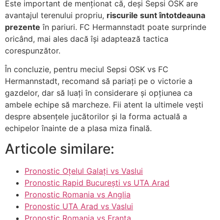
Este important de menționat că, deși Sepsi OSK are
avantajul terenului propriu,
riscurile sunt întotdeauna
prezente
în pariuri. FC Hermannstadt poate surprinde
oricând, mai ales dacă își adaptează tactica
corespunzător.
În concluzie, pentru meciul Sepsi OSK vs FC
Hermannstadt, recomand să pariați pe o victorie a
gazdelor, dar să luați în considerare și opțiunea ca
ambele echipe să marcheze. Fii atent la ultimele vești
despre absențele jucătorilor și la forma actuală a
echipelor înainte de a plasa miza finală.
Articole similare:
Pronostic Oțelul Galați vs Vaslui
Pronostic Rapid București vs UTA Arad
Pronostic Romania vs Anglia
Pronostic UTA Arad vs Vaslui
Pronostic Romania vs Franța