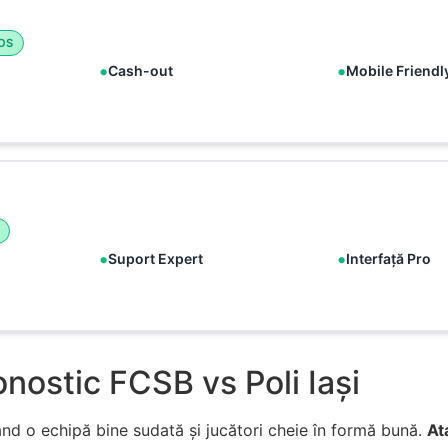
OS
Cash-out
Mobile Friendl
Suport Expert
Interfață Pro
onostic FCSB vs Poli Iași
nd o echipă bine sudată și jucători cheie în formă bună.
At