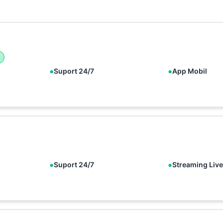
Suport 24/7
App Mobil
Suport 24/7
Streaming Liv