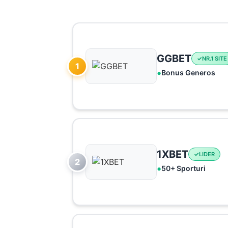
GGBET
NR.1 SITE
1
Bonus Generos
1XBET
LIDER
2
50+ Sporturi