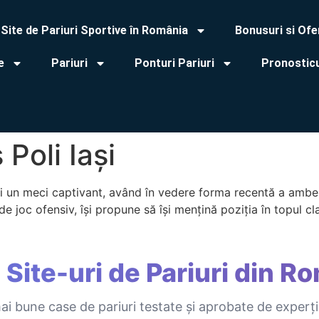
Site de Pariuri Sportive în România
Bonusuri si Ofe
e
Pariuri
Ponturi Pariuri
Pronosticu
Poli Iași
a fi un meci captivant, având în vedere forma recentă a ambe
 joc ofensiv, își propune să își mențină poziția în topul cla
 Site-uri de Pariuri din R
ai bune case de pariuri testate și aprobate de experții