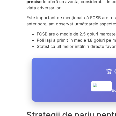
precise
le oferă un avantaj considerabil. În c
viața adversarilor.
Este important de menționat că FCSB are o rată
anterioare, am observat următoarele aspecte:
FCSB are o medie de 2.5 goluri marcate
Poli Iași a primit în medie 1.8 goluri pe 
Statistica ultimelor întâlniri directe favo
🏆 
Bo
Strategii de pariu pent