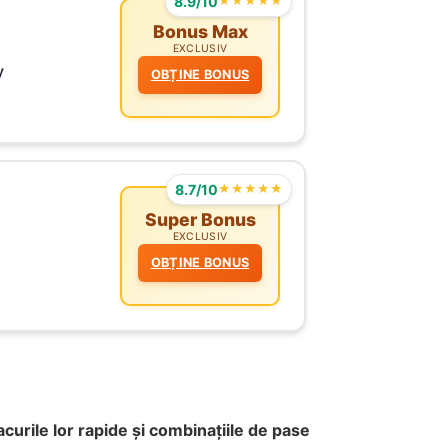
8.9/10
★★★★★
Bonus Max
EXCLUSIV
y
OBȚINE BONUS
8.7/10
★★★★★
Super Bonus
EXCLUSIV
OBȚINE BONUS
acurile lor rapide și combinațiile de pase