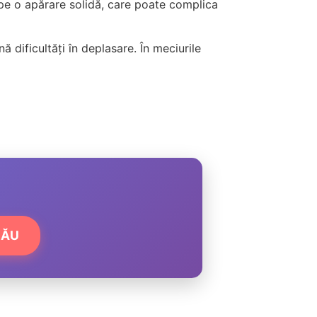
ă pe o apărare solidă, care poate complica
 dificultăți în deplasare. În meciurile
MĂU