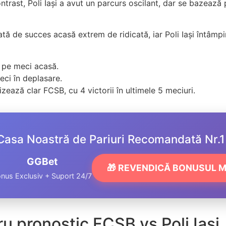
ontrast, Poli Iași a avut un parcurs oscilant, dar se bazeaz
 de succes acasă extrem de ridicată, iar Poli Iași întâmpină
 pe meci acasă.
meci în deplasare.
rizează clar FCSB, cu 4 victorii în ultimele 5 meciuri.
Casa Noastră de Pariuri Recomandată Nr.1
GGBet
🎁 REVENDICĂ BONUSUL 
nus Exclusiv + Suport 24/7
ru pronostic FCSB vs Poli Iași