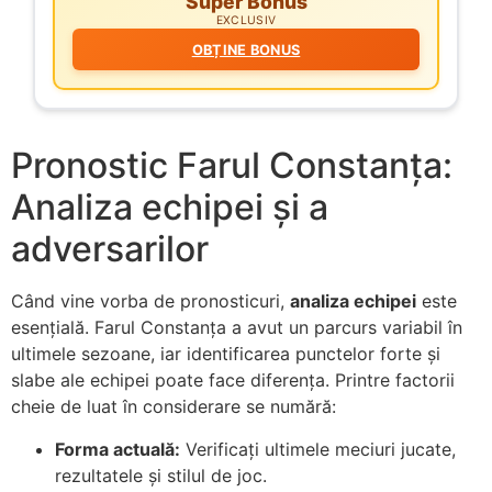
Super Bonus
EXCLUSIV
OBȚINE BONUS
Pronostic Farul Constanța:
Analiza echipei și a
adversarilor
Când vine vorba de pronosticuri,
analiza echipei
este
esențială. Farul Constanța a avut un parcurs variabil în
ultimele sezoane, iar identificarea punctelor forte și
slabe ale echipei poate face diferența. Printre factorii
cheie de luat în considerare se numără:
Forma actuală:
Verificați ultimele meciuri jucate,
rezultatele și stilul de joc.