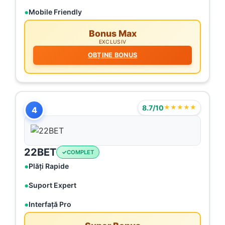
Mobile Friendly
Bonus Max
EXCLUSIV
OBȚINE BONUS
8.7/10
★★★★★
4
22BET
COMPLET
Plăți Rapide
Suport Expert
Interfață Pro