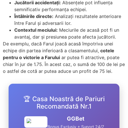
Jucătorii accidentați:
Absențele pot influența
semnificativ performanța echipei.
Întâlnirile directe:
Analizați rezultatele anterioare
între Farul și adversarii lor.
Contextul meciului:
Meciurile de acasă pot fi un
avantaj, dar și presiunea poate afecta jucătorii.
De exemplu, dacă Farul joacă acasă împotriva unei
echipe din partea inferioară a clasamentului,
cotele
pentru o victorie a Farului
ar putea fi atractive, poate
chiar în jur de 1.75. În acest caz, o sumă de 100 de lei pe
o astfel de cotă ar putea aduce un profit de 75 lei.
🏆 Casa Noastră de Pariuri
Recomandată Nr.1
GGBet
Bonus Exclusiv + Suport 24/7