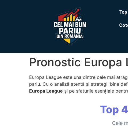
Top 
Cot
Pronostic Europa
Europa League este una dintre cele mai atrăgă
pariu. Cu o analiză atentă și strategii bine de
Europa League
și pe sfaturile esențiale pentr
Top 4
Cele m