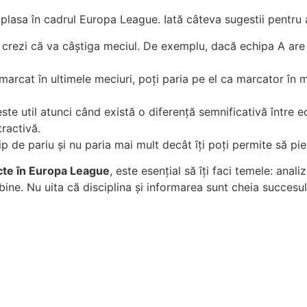
i plasa în cadrul Europa League. Iată câteva sugestii pentru 
crezi că va câștiga meciul. De exemplu, dacă echipa A are 
arcat în ultimele meciuri, poți paria pe el ca marcator în
ste util atunci când există o diferență semnificativă între
ractivă.
ip de pariu și nu paria mai mult decât îți poți permite să pie
cte în Europa League
, este esențial să îți faci temele: anal
 bine. Nu uita că disciplina și informarea sunt cheia succesulu