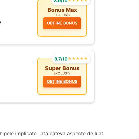
8.9/10
★★★★★
Bonus Max
EXCLUSIV
y
OBȚINE BONUS
8.7/10
★★★★★
Super Bonus
EXCLUSIV
OBȚINE BONUS
hipele implicate. Iată câteva aspecte de luat