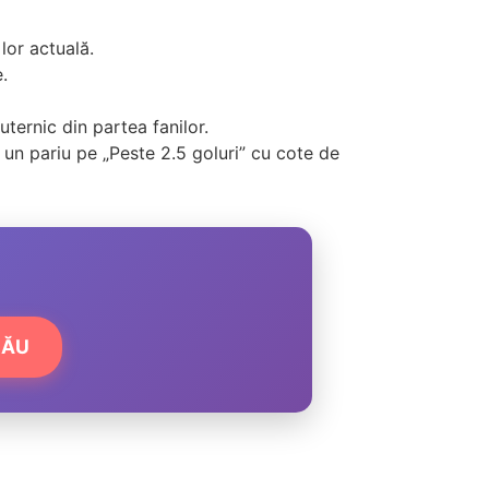
lor actuală.
.
ernic din partea fanilor.
un pariu pe „Peste 2.5 goluri” cu cote de
MĂU