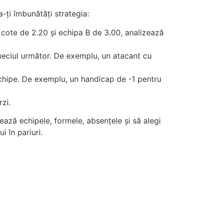
a-ți îmbunătăți strategia:
cote de 2.20 și echipa B de 3.00, analizează
 meciul următor. De exemplu, un atacant cu
 echipe. De exemplu, un handicap de -1 pentru
rzi.
izează echipele, formele, absențele și să alegi
i în pariuri.