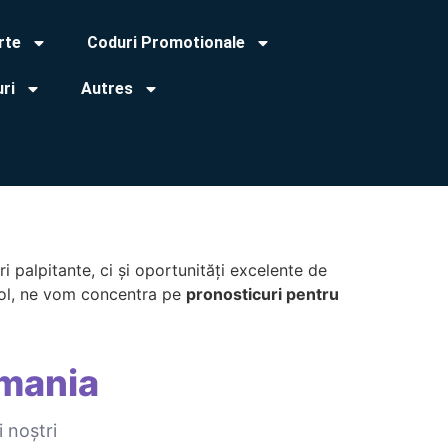
rte
Coduri Promotionale
ri
Autres
 palpitante, ci și oportunități excelente de
ticol, ne vom concentra pe
pronosticuri pentru
omania
 noștri