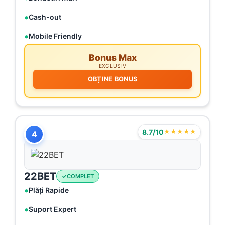
Cash-out
Mobile Friendly
Bonus Max
EXCLUSIV
OBȚINE BONUS
8.7/10
★★★★★
4
22BET
COMPLET
Plăți Rapide
Suport Expert