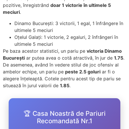
pozitive, înregistrând
doar 1 victorie în ultimele 5
meciuri
.
Dinamo București: 3 victorii, 1 egal, 1 înfrângere în
ultimele 5 meciuri
Oțelul Galați: 1 victorie, 2 egaluri, 2 înfrângeri în
ultimele 5 meciuri
Pe baza acestor statistici, un pariu pe
victoria Dinamo
București
ar putea avea o cotă atractivă, în jur de
1.75
.
De asemenea, având în vedere stilul de joc ofensiv al
ambelor echipe, un pariu pe
peste 2.5 goluri
ar fi o
alegere înțeleaptă. Cotele pentru acest tip de pariu se
situează în jurul valorii de
1.85
.
🏆 Casa Noastră de Pariuri
Recomandată Nr.1