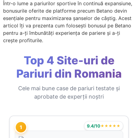
Într-o lume a pariurilor sportive în continuă expansiune,
bonusurile oferite de platforme precum Betano devin
esențiale pentru maximizarea șanselor de câștig. Acest
articol îți va prezenta cum folosești bonusul pe Betano
pentru a-ți îmbunătăți experiența de pariere și a-ți
crește profiturile.
Top 4 Site-uri de
Pariuri din Romania
Cele mai bune case de pariuri testate și
aprobate de experții noștri
9.4/10
★★★★★
1