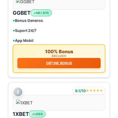
GGBET
NR.1 SITE
Bonus Generos
Suport 24/7
App Mobil
100% Bonus
EXCLUSIV
OBȚINE BONUS
9.1/10
★★★★★
2
1XBET
LIDER