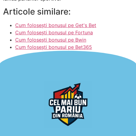
Articole similare:
Cum folosești bonusul pe Get's Bet
Cum folosești bonusul pe Fortuna
Cum folosești bonusul pe Bwin
Cum folosești bonusul pe Bet365