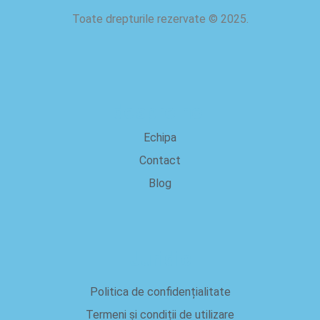
Toate drepturile rezervate
©
2025.
despre noi
Echipa
Contact
Blog
Juridic
Politica de confidențialitate
Termeni și condiții de utilizare