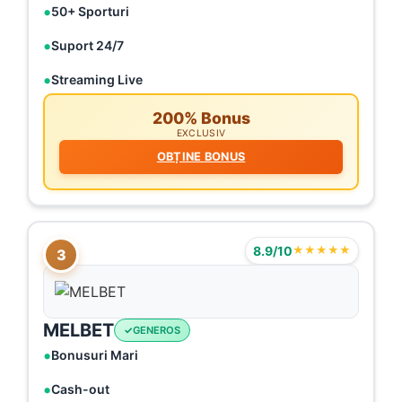
50+ Sporturi
Suport 24/7
Streaming Live
200% Bonus
EXCLUSIV
OBȚINE BONUS
8.9/10
★★★★★
3
MELBET
GENEROS
Bonusuri Mari
Cash-out