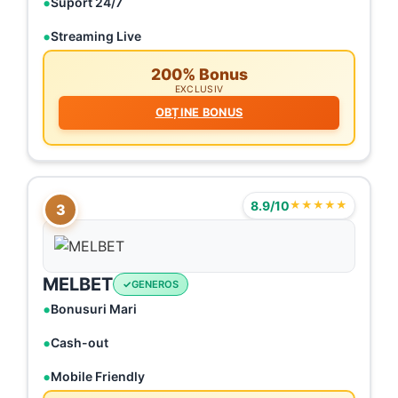
Suport 24/7
Streaming Live
200% Bonus
EXCLUSIV
OBȚINE BONUS
8.9/10
★★★★★
3
MELBET
GENEROS
Bonusuri Mari
Cash-out
Mobile Friendly