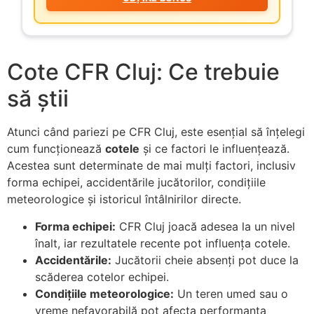
Cote CFR Cluj: Ce trebuie
să știi
Atunci când pariezi pe CFR Cluj, este esențial să înțelegi
cum funcționează
cotele
și ce factori le influențează.
Acestea sunt determinate de mai mulți factori, inclusiv
forma echipei, accidentările jucătorilor, condițiile
meteorologice și istoricul întâlnirilor directe.
Forma echipei:
CFR Cluj joacă adesea la un nivel
înalt, iar rezultatele recente pot influența cotele.
Accidentările:
Jucătorii cheie absenți pot duce la
scăderea cotelor echipei.
Condițiile meteorologice:
Un teren umed sau o
vreme nefavorabilă pot afecta performanța