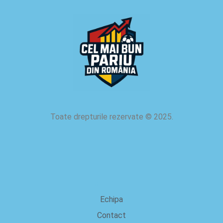
Toate drepturile rezervate
©
2025.
despre noi
Echipa
Contact