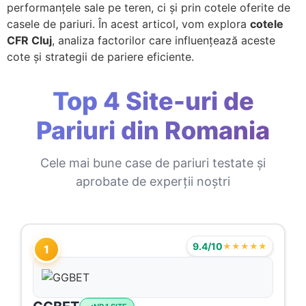
performanțele sale pe teren, ci și prin cotele oferite de
casele de pariuri. În acest articol, vom explora
cotele
CFR Cluj
, analiza factorilor care influențează aceste
cote și strategii de pariere eficiente.
Top 4 Site-uri de
Pariuri din Romania
Cele mai bune case de pariuri testate și
aprobate de experții noștri
9.4/10
★★★★★
1