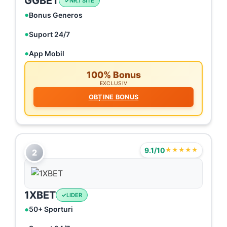
GGBET
NR.1 SITE
Bonus Generos
Suport 24/7
App Mobil
100% Bonus
EXCLUSIV
OBȚINE BONUS
9.1/10
★★★★★
2
1XBET
LIDER
50+ Sporturi