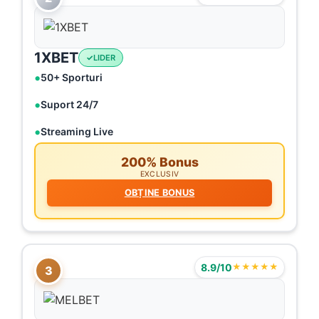
1XBET
LIDER
50+ Sporturi
Suport 24/7
Streaming Live
200% Bonus
EXCLUSIV
OBȚINE BONUS
8.9/10
★★★★★
3