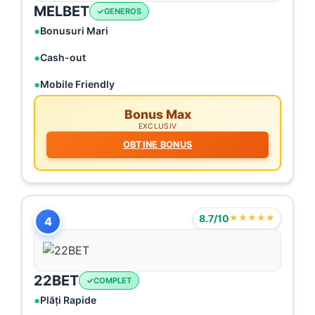
MELBET
GENEROS
Bonusuri Mari
Cash-out
Mobile Friendly
Bonus Max
EXCLUSIV
OBȚINE BONUS
8.7/10
★★★★★
4
22BET
COMPLET
Plăți Rapide