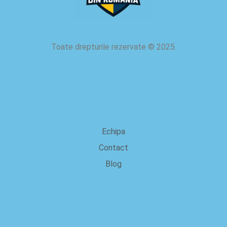
Toate drepturile rezervate
©
2025.
despre noi
Echipa
Contact
Blog
Juridic