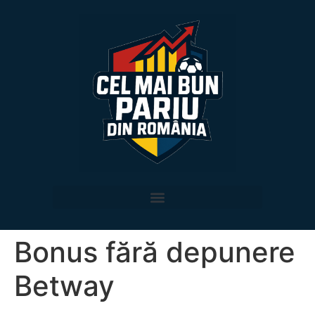
Bonus fără depunere
Betway