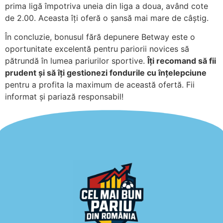
prima ligă împotriva uneia din liga a doua, având cote
de 2.00. Aceasta îți oferă o șansă mai mare de câștig.
În concluzie, bonusul fără depunere Betway este o
oportunitate excelentă pentru pariorii novices să
pătrundă în lumea pariurilor sportive.
Îți recomand să fii
prudent și să îți gestionezi fondurile cu înțelepciune
pentru a profita la maximum de această ofertă. Fii
informat și pariază responsabil!