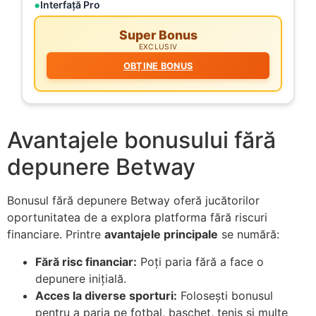
Interfață Pro
Super Bonus
EXCLUSIV
OBȚINE BONUS
Avantajele bonusului fără
depunere Betway
Bonusul fără depunere Betway oferă jucătorilor
oportunitatea de a explora platforma fără riscuri
financiare. Printre
avantajele principale
se numără:
Fără risc financiar:
Poți paria fără a face o
depunere inițială.
Acces la diverse sporturi:
Folosești bonusul
pentru a paria pe fotbal, baschet, tenis și multe