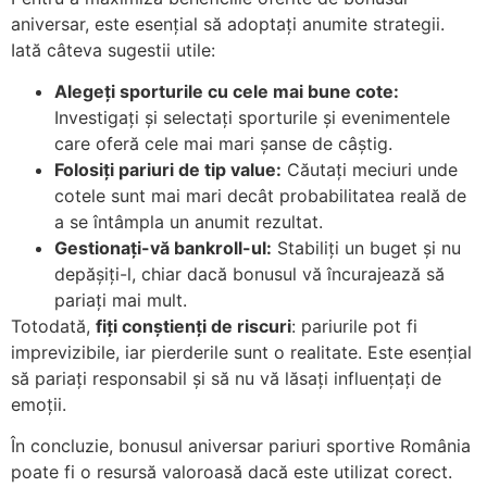
aniversar, este esențial să adoptați anumite strategii.
Iată câteva sugestii utile:
Alegeți sporturile cu cele mai bune cote:
Investigați și selectați sporturile și evenimentele
care oferă cele mai mari șanse de câștig.
Folosiți pariuri de tip value:
Căutați meciuri unde
cotele sunt mai mari decât probabilitatea reală de
a se întâmpla un anumit rezultat.
Gestionați-vă bankroll-ul:
Stabiliți un buget și nu
depășiți-l, chiar dacă bonusul vă încurajează să
pariați mai mult.
Totodată,
fiți conștienți de riscuri
: pariurile pot fi
imprevizibile, iar pierderile sunt o realitate. Este esențial
să pariați responsabil și să nu vă lăsați influențați de
emoții.
În concluzie, bonusul aniversar pariuri sportive România
poate fi o resursă valoroasă dacă este utilizat corect.