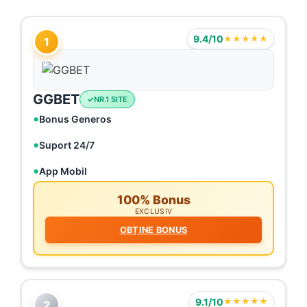
9.4/10
★★★★★
1
GGBET
NR.1 SITE
Bonus Generos
Suport 24/7
App Mobil
100% Bonus
EXCLUSIV
OBȚINE BONUS
9.1/10
★★★★★
2